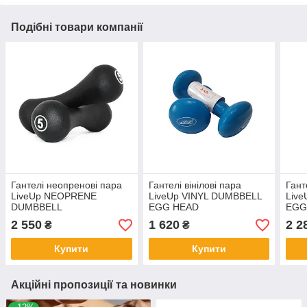
Подібні товари компанії
Гантелі неопренові пара
Гантелі вінілові пара
Гант
LiveUp NEOPRENE
LiveUp VINYL DUMBBELL
Liv
DUMBBELL
EGG HEAD
EGG
2 550
1 620
2 2
₴
₴
Купити
Купити
Акційні пропозиції та новинки