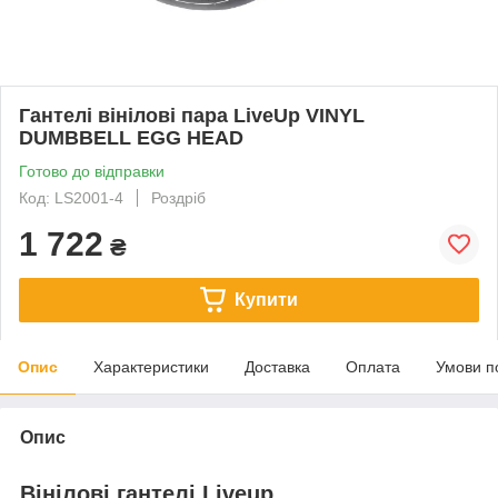
Гантелі вінілові пара LiveUp VINYL
DUMBBELL EGG HEAD
Готово до відправки
Код: LS2001-4
Роздріб
1 722
₴
Купити
Опис
Характеристики
Доставка
Оплата
Умови п
Опис
Вінілові гантелі Liveup