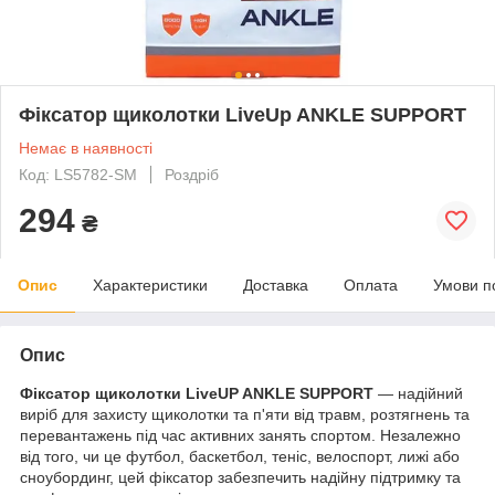
Фіксатор щиколотки LiveUp ANKLE SUPPORT
Немає в наявності
Код: LS5782-SM
Роздріб
294
₴
Опис
Характеристики
Доставка
Оплата
Умови п
Опис
Фіксатор щиколотки LiveUP ANKLE SUPPORT
— надійний
виріб для захисту щиколотки та п'яти від травм, розтягнень та
перевантажень під час активних занять спортом. Незалежно
від того, чи це футбол, баскетбол, теніс, велоспорт, лижі або
сноубординг, цей фіксатор забезпечить надійну підтримку та