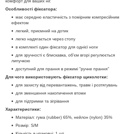
комфорт для ваших ніг.
Особливості фіксатора:
має середню еластичність з помірним компресійним
ефектом
легкий, приємний на дотик
легко надягається через стопу
в комплекті один фіксатор для однієї ноги
для зручності є блискавка, об'єм вгорі регулюється
липучкою
доступний для прання в режимі "ручне прання"
Для чого використовують фіксатор щиколотки:
для захисту від перевантажень, травм і розтягувань
для зменшення накопичення втоми
для підтримки та зігрівання
Характеристики:
Матеріал: гума (rubber) 65%, нейлон (nylon) 35%
Розмір: S/M
Кількість в упаковці: 1 шт