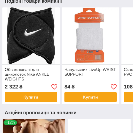
Подібні товари компанії
Обважнювачі для
Напульсник LiveUp WRIST
Скак
щиколоток Nike ANKLE
SUPPORT
PVC
WEIGHTS
2 322
84
108
₴
₴
Купити
Купити
Акційні пропозиції та новинки
–12%