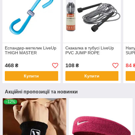
Еспандер-метелик LiveUp
Скакалка в тубусі LiveUp
Напу
THIGH MASTER
PVC JUMP ROPE
SUP
468
108
84
₴
₴
Купити
Купити
Акційні пропозиції та новинки
–12%