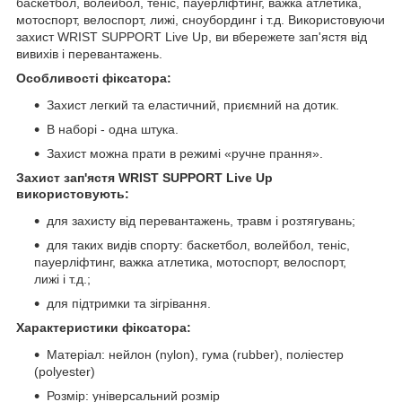
баскетбол, волейбол, теніс, пауерліфтинг, важка атлетика,
мотоспорт, велоспорт, лижі, сноубординг і т.д. Використовуючи
захист WRIST SUPPORT Live Up, ви вбережете зап'ястя від
вивихів і перевантажень.
Особливості фіксатора:
Захист легкий та еластичний, приємний на дотик.
В наборі - одна штука.
Захист можна прати в режимі «ручне прання».
Захист зап'ястя WRIST SUPPORT Live Up
використовують:
для захисту від перевантажень, травм і розтягувань;
для таких видів спорту: баскетбол, волейбол, теніс,
пауерліфтинг, важка атлетика, мотоспорт, велоспорт,
лижі і т.д.;
для підтримки та зігрівання.
Характеристики фіксатора:
Матеріал: нейлон (nylon), гума (rubber), поліестер
(polyester)
Розмір: універсальний розмір