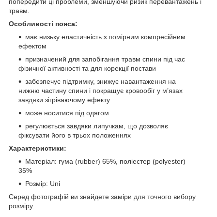
попередити ці проблеми, зменшуючи ризик перевантажень і
травм.
Особливості пояса:
має низьку еластичність з помірним компресійним
ефектом
призначений для запобігання травм спини під час
фізичної активності та для корекції постави
забезпечує підтримку, знижує навантаження на
нижню частину спини і покращує кровообіг у м’язах
завдяки зігріваючому ефекту
може носитися під одягом
регулюється завдяки липучкам, що дозволяє
фіксувати його в трьох положеннях
Характеристики:
Матеріал: гума (rubber) 65%, поліестер (polyester)
35%
Розмір: Uni
Серед фотографій ви знайдете заміри для точного вибору
розміру.