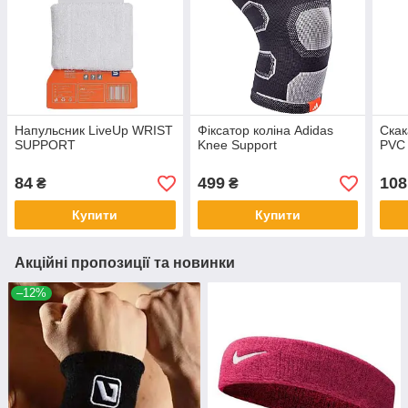
Напульсник LiveUp WRIST
Фіксатор коліна Adidas
Скак
SUPPORT
Knee Support
PVC
84
499
108
₴
₴
Купити
Купити
Акційні пропозиції та новинки
–12%