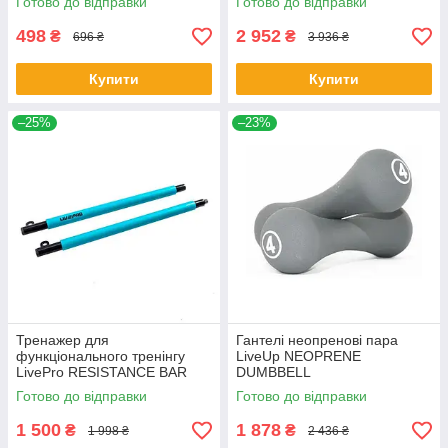
Готово до відправки
Готово до відправки
498
2 952
₴
₴
696 ₴
3 936 ₴
Купити
Купити
–25%
–23%
Тренажер для
Гантелі неопренові пара
функціонального тренінгу
LiveUp NEOPRENE
LivePro RESISTANCE BAR
DUMBBELL
SET
Готово до відправки
Готово до відправки
1 500
1 878
₴
₴
1 998 ₴
2 436 ₴