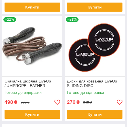
Купити
Купити
–22%
–21%
Скакалка шкіряна LiveUp
Диски для ковзання LiveUp
JUMPROPE LEATHER
SLIDING DISC
Готово до відправки
Готово до відправки
498
276
₴
₴
636 ₴
348 ₴
Купити
Купити