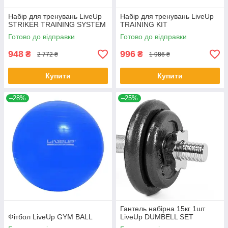
Набiр для тренувань LiveUp
Набір для тренувань LiveUp
STRIKER TRAINING SYSTEM
TRAINING KIT
Готово до відправки
Готово до відправки
948
996
₴
₴
2 772 ₴
1 986 ₴
Купити
Купити
–28%
–25%
Гантель набірна 15кг 1шт
Фітбол LiveUp GYM BALL
LiveUp DUMBELL SET