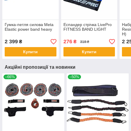
Гумка-петля силова Meta
Еспандер стрічка LivePro
Набі
Elastic power band heavy
FITNESS BAND LIGHT
Resi
H)
2 399
276
2 2
₴
₴
318 ₴
Купити
Купити
Акційні пропозиції та новинки
–66%
–50%