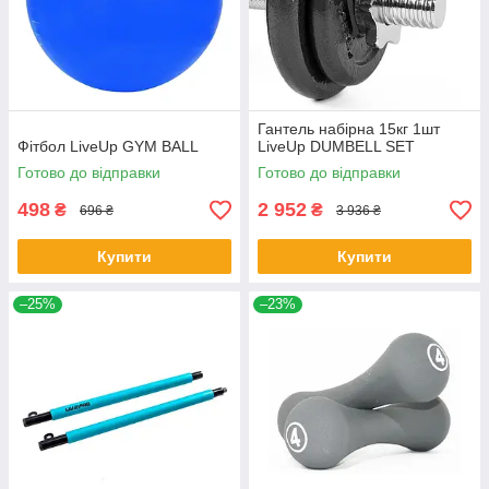
Гантель набірна 15кг 1шт
Фітбол LiveUp GYM BALL
LiveUp DUMBELL SET
Готово до відправки
Готово до відправки
498
2 952
₴
₴
696 ₴
3 936 ₴
Купити
Купити
–25%
–23%