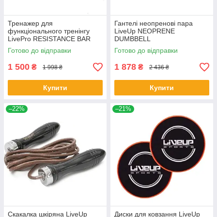
Тренажер для
Гантелі неопренові пара
функціонального тренінгу
LiveUp NEOPRENE
LivePro RESISTANCE BAR
DUMBBELL
SET
Готово до відправки
Готово до відправки
1 500
1 878
₴
₴
1 998 ₴
2 436 ₴
Купити
Купити
–22%
–21%
Скакалка шкіряна LiveUp
Диски для ковзання LiveUp