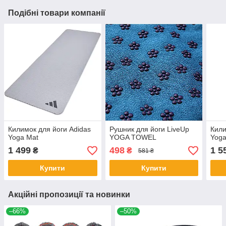
Подібні товари компанії
Килимок для йоги Adidas
Рушник для йоги LiveUp
Кили
Yoga Mat
YOGA TOWEL
Yoga
1 499
498
1 5
₴
₴
581 ₴
Купити
Купити
Акційні пропозиції та новинки
–66%
–50%