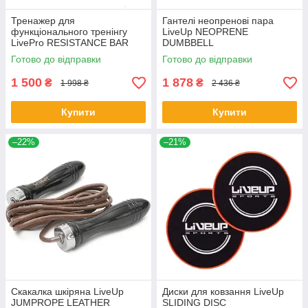
Тренажер для
Гантелі неопренові пара
функціонального тренінгу
LiveUp NEOPRENE
LivePro RESISTANCE BAR
DUMBBELL
SET
Готово до відправки
Готово до відправки
1 500
1 878
₴
₴
1 998 ₴
2 436 ₴
Купити
Купити
–22%
–21%
Скакалка шкіряна LiveUp
Диски для ковзання LiveUp
JUMPROPE LEATHER
SLIDING DISC