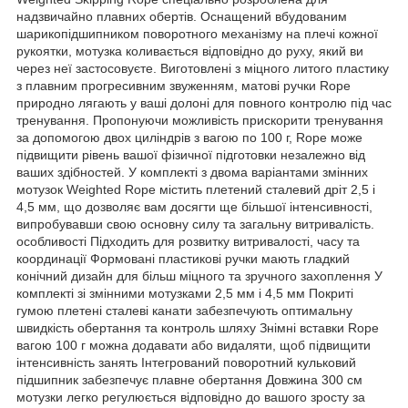
надзвичайно плавних обертів. Оснащений вбудованим
шарикопідшипником поворотного механізму на плечі кожної
рукоятки, мотузка коливається відповідно до руху, який ви
через неї застосовуєте. Виготовлені з міцного литого пластику
з плавним прогресивним звуженням, матові ручки Rope
природно лягають у ваші долоні для повного контролю під час
тренування. Пропонуючи можливість прискорити тренування
за допомогою двох циліндрів з вагою по 100 г, Rope може
підвищити рівень вашої фізичної підготовки незалежно від
ваших здібностей. У комплекті з двома варіантами змінних
мотузок Weighted Rope містить плетений сталевий дріт 2,5 і
4,5 мм, що дозволяє вам досягти ще більшої інтенсивності,
випробувавши свою основну силу та загальну витривалість.
особливості Підходить для розвитку витривалості, часу та
координації Формовані пластикові ручки мають гладкий
конічний дизайн для більш міцного та зручного захоплення У
комплекті зі змінними мотузками 2,5 мм і 4,5 мм Покриті
гумою плетені сталеві канати забезпечують оптимальну
швидкість обертання та контроль шляху Знімні вставки Rope
вагою 100 г можна додавати або видаляти, щоб підвищити
інтенсивність занять Інтегрований поворотний кульковий
підшипник забезпечує плавне обертання Довжина 300 см
мотузки легко регулюється відповідно до вашого зросту за