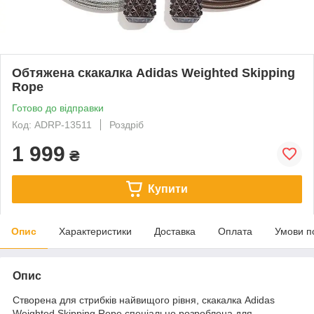
Обтяжена скакалка Adidas Weighted Skipping
Rope
Готово до відправки
Код: ADRP-13511
Роздріб
1 999
₴
Купити
Опис
Характеристики
Доставка
Оплата
Умови п
Опис
Створена для стрибків найвищого рівня, скакалка Adidas
Weighted Skipping Rope спеціально розроблена для