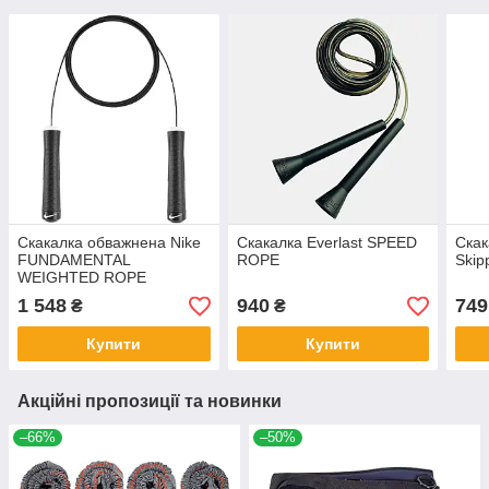
Скакалка обважнена Nike
Скакалка Everlast SPEED
Скак
FUNDAMENTAL
ROPE
Skip
WEIGHTED ROPE
1 548
940
749
₴
₴
Купити
Купити
Акційні пропозиції та новинки
–66%
–50%