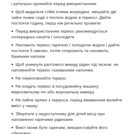
і ретельно промийте перед використанням.
Щоб видалити стійкі плями всередині, змішайте дві
чайні ложки соди з теплою водою в термосі. Дайте
постояти годину, перш ніж ретельно промити.
Перед використанням термос рекомендується
попередньо нагріти / охолодити.
Наповніть термос гарячою / холодною водою і дайте
постояти 5 хвилин, потім спорожніть та наповніть
бажаним напоєм.
Щоб уникнути раптового викиду рідин під тиском, не
наповнюйте термос газованими напоями.
Не переповнюйте термос.
Не кладіть термос в посудомийну машину,
мікрохвильову піч або морозильну камеру.
Не пийте прямо з термоса, перед вживанням вилийте
вміст у чашку.
Зберігати у недоступному для дітей місці при
наповненні гарячими рідинами.
Вміст може бути гарячим, використовуйте його
обережно.