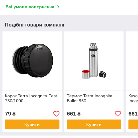
Всі умови повернення
Подібні товари компанії
Корок Terra Incognita Fest
Термос Terra Incognita
Кухо
750/1000
Bullet 950
Inco
79
661
661
₴
₴
Купити
Купити