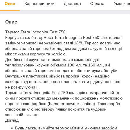
Опис
Характеристики
Доставка
Оплата
Умови п
Опис
Термос Terra Incognita Fest 750
Корпус та колба термоса Terra Incognita Fest 750 виготовлені
з міцної харчової нержавіючої сталі 18/8. Термос довгий час
зберігає напій гарячим / холодним завдяки вакуумній ізоляції
між стінками корпусу та колбою.
Для більшої зручності термос має в комплекті дві
теплоізольовані кружки об'ємом 190 мл. та 160 мл., які
зберігають напій гарячим і не дають обпекти руки або губи.
Внутрішня пластикова різьбова пробка (корок) надійно
захищає від протікання і дозволяє наливати рідину повністю
не розкручуючи її.
Термоси Terra Incognita Fest 750 кольорів помаранчевий та
синій покриті стійкою до механічних пошкоджень молотковою
порошковою фарбою (hammer powder coating). Така фарба
створює виключно тверду плівку покриття та чудовий
зовнішній вигляд.
Догляд
Будь ласка, вимийте термос м'яким миючим засобом