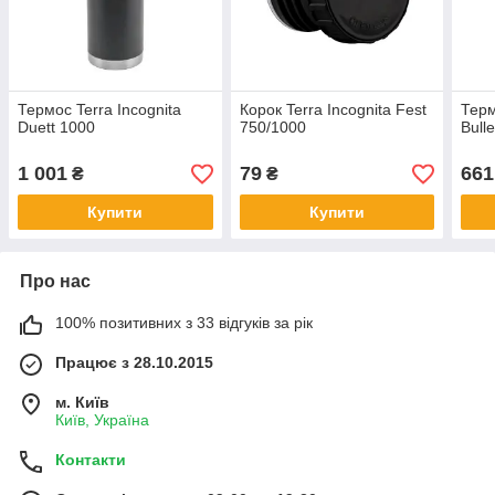
Термос Terra Incognita
Корок Terra Incognita Fest
Терм
Duett 1000
750/1000
Bull
1 001
79
661
₴
₴
Купити
Купити
Про нас
100% позитивних з 33 відгуків за рік
Працює з 28.10.2015
м. Київ
Київ, Україна
Контакти