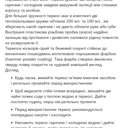
гарячим / холодним завдяки вакуумній ізоляції між стінками
корпусу та колбою.
Для більшої зручності термос має в комплекті дві
теплоізольовані кружки об'ємом 200 мл. та 190 мл., які
зберігають напій гарячим і не дають обпекти руки або губи.
Внутрішня пластикова різьбова пробка (корок) надійно
захищає від протікання і дозволяє наливати рідину повністю
не розкручуючи її.
Термоси кольорів сірий та бежевий покриті стійкою до
механічних пошкоджень молотковою порошковою фарбою
(hammer powder coating). Така фарба створює виключно
тверду плівку покриття та чудовий зовнішній вигляд.
Догляд
Будь ласка, вимийте термос м'яким миючим засобом
і ретельно промийте перед використанням.
Щоб видалити стійкі плями всередині, змішайте дві
чайні ложки соди з теплою водою в термосі. Дайте
постояти годину, перш ніж ретельно промити.
Перед використанням термос рекомендується
попередньо нагріти / охолодити.
Наповніть термос гарячою / холодною водою і дайте
постояти 5 хвилин, потім спорожніть та наповніть