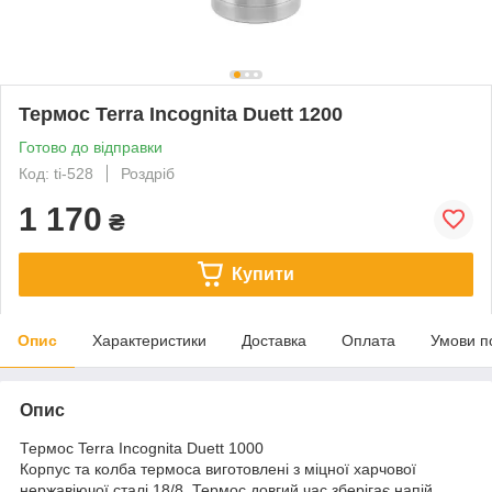
Термос Terra Incognita Duett 1200
Готово до відправки
Код: ti-528
Роздріб
1 170
₴
Купити
Опис
Характеристики
Доставка
Оплата
Умови п
Опис
Термос Terra Incognita Duett 1000
Корпус та колба термоса виготовлені з міцної харчової
нержавіючої сталі 18/8. Термос довгий час зберігає напій