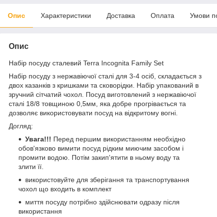
Опис
Характеристики
Доставка
Оплата
Умови п
Опис
Набір посуду сталевий Terra Incognita Family Set
Набір посуду з нержавіючої сталі для 3-4 осіб, складається з
двох казанків з кришками та сковорідки. Набір упакований в
зручний сітчатий чохол. Посуд виготовлений з нержавіючої
сталі 18/8 товщиною 0,5мм, яка добре прогрівається та
дозволяє використовувати посуд на відкритому вогні.
Догляд:
Увага!!!
Перед першим використанням необхідно
обов'язково вимити посуд рідким миючим засобом і
промити водою. Потім закип'ятити в ньому воду та
злити її.
використовуйте для зберігання та транспортування
чохол що входить в комплект
миття посуду потрібно здійснювати одразу після
використання