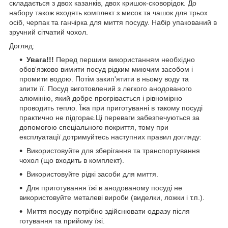
складається з двох казанків, двох кришок-сковорідок. До
набору також входять комплект з мисок та чашок для трьох
осіб, черпак та ганчірка для миття посуду. Набір упакований в
зручний сітчатий чохол.
Догляд:
Увага!!!
Перед першим використанням необхідно
обов'язково вимити посуд рідким миючим засобом і
промити водою. Потім закип'ятити в ньому воду та
злити її. Посуд виготовлений з легкого анодованого
алюмінію, який добре прогрівається і рівномірно
проводить тепло. Їжа при приготуванні в такому посуді
практично не підгорає.Ці переваги забезпечуються за
допомогою спеціального покриття, тому при
експлуатації дотримуйтесь наступних правил догляду:
Використовуйте для зберігання та транспортування
чохол (що входить в комплект).
Використовуйте рідкі засоби для миття.
Для приготування їжі в анодованому посуді не
використовуйте металеві вироби (виделки, ложки і т.п.).
Миття посуду потрібно здійснювати одразу після
готування та прийому їжі.