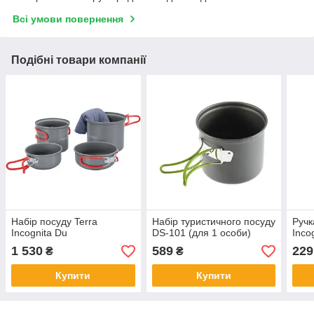
Всі умови повернення
Подібні товари компанії
Набір посуду Terra
Набір туристичного посуду
Ручк
Incognita Du
DS-101 (для 1 особи)
Inco
1 530
589
229
₴
₴
Купити
Купити