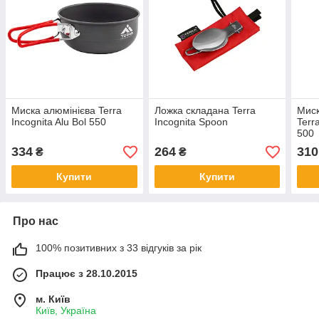
Миска алюмінієва Terra
Ложка складана Terra
Миск
Incognita Alu Bol 550
Incognita Spoon
Terr
500
334
264
310
₴
₴
Купити
Купити
Про нас
100% позитивних з 33 відгуків за рік
Працює з 28.10.2015
м. Київ
Київ, Україна