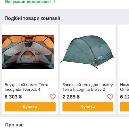
Всі умови повернення
Подібні товари компанії
Внутрішній намет Terra
Зовнішній тент для намету
Наме
Incognita Toprock 4
Terra Incognita Bravo 2
Ome
8 303
2 285
6 1
₴
₴
Купити
Купити
Про нас