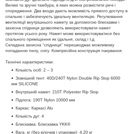
Великі та зручні тамбура, в яких можна розмістити речі і
спорядження. Два входи дають можливість прямого доступу в
спальню і забезпечують ідеальну вентиляцію. Регулювання
вентиляції внутрішнього намету за допомогою блискавки і
захисна спідниця дозволяють використовувати намет
протягом усього року. Намет може використовуватися без
спального приміщення як їдальня, склад і т.д.
Складана захисна “спідниця” перешкоджає можливому
попаданню пилу, снігу. Компресійна конструкція пакування.
Технічні характеристики:
Кількість осіб: 2 – 3
Зовнішній тент: 40D/240Т Nylon Double Rip Stop 6000
мм SILICONE
Внутрішній намет: 210T Polyester Rip Stop
Підлога: 190T Nylon 10000 мм
Каркас: Каркасі Alu
Кількість дуг: 4
Блискавка: Блискавка YKK®
Вага, кг (без кілочків і упаковки): 4,20 кг