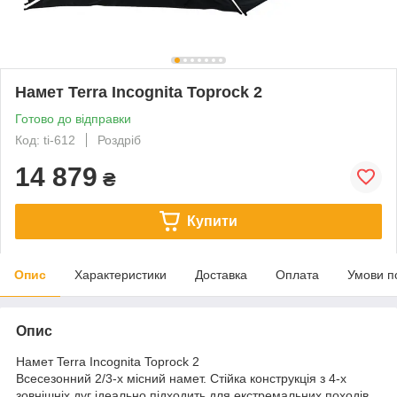
Намет Terra Incognita Toprock 2
Готово до відправки
Код: ti-612
Роздріб
14 879
₴
Купити
Опис
Характеристики
Доставка
Оплата
Умови п
Опис
Намет Terra Incognita Toprock 2
Всесезонний 2/3-х місний намет. Стійка конструкція з 4-х
зовнішніх дуг ідеально підходить для екстремальних походів.