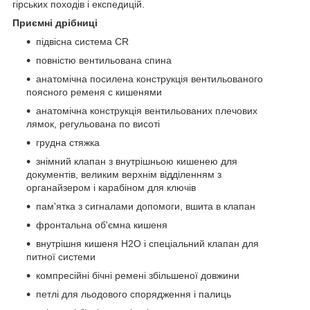
гірських походів і експедицій.
Приємні дрібниці
підвісна система СR
повністю вентильована спина
анатомічна посилена конструкція вентильованого
поясного ременя c кишенями
анатомічна конструкція вентильованих плечових
лямок, регульована по висоті
грудна стяжка
знімний клапан з внутрішньою кишенею для
документів, великим верхнім відділенням з
органайзером і карабіном для ключів
пам'ятка з сигналами допомоги, вшита в клапан
фронтальна об'ємна кишеня
внутрішня кишеня Н2О і спеціальний клапан для
питної системи
компресійні бічні ремені збільшеної довжини
петлі для льодового спорядження і палиць