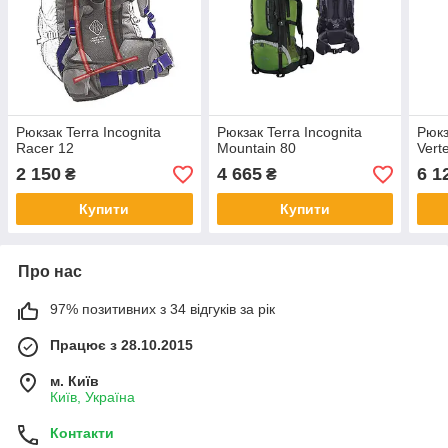
Рюкзак Terra Incognita
Рюкзак Terra Incognita
Рюкз
Racer 12
Mountain 80
Vert
2 150
4 665
6 1
₴
₴
Купити
Купити
Про нас
97% позитивних з 34 відгуків за рік
Працює з 28.10.2015
м. Київ
Київ, Україна
Контакти