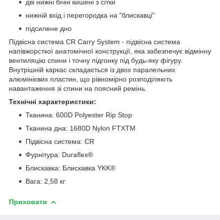
дві нижні бічні кишені з сітки
нижній вхід і перегородка на "блискавці"
підсилене дно
Підвісна система CR Carry System - підвісна система
напівжорсткої анатомічної конструкції, яка забезпечує відмінну
вентиляцію спини і точну підгонку під будь-яку фігуру.
Внутрішній каркас складається із двох паралельних
алюмінієвих пластин, що рівномірно розподіляють
навантаження зі спини на поясний ремінь.
Технічні характеристики:
Тканина: 600D Polyester Rip Stop
Тканина дна: 1680D Nylon FTXTM
Підвісна система: CR
Фурнітура: Duraflex®
Блискавка: Блискавка YKK®
Вага: 2,58 кг
Приховати