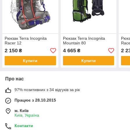
Рюкзак Terra Incognita
Рюкзак Terra Incognita
Рюкз
Racer 12
Mountain 80
Race
2 150
4 665
2 2
₴
₴
Купити
Купити
Про нас
97% позитивних з 34 відгуків за рік
Працює з 28.10.2015
м. Київ
Київ, Україна
Контакти