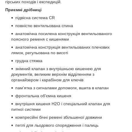
гірських походів і експедицій.
Приємні дрібниці
підвісна система СR
повністю вентильована спина
анатомічна посилена конструкція вентильованого
поясного ременя c кишенями
анатомічна конструкція вентильованих плечових
лямок, регульована по висоті
грудна стяжка
знімний клапан з внутрішньою кишенею для
документів, великим верхнім відділенням з
органайзером і карабіном для ключів
пам'ятка з сигналами допомоги, вшита в клапан
фронтальна об'ємна кишеня
внутрішня кишеня Н2О і спеціальний клапан для
питної системи
компресійні бічні ремені збільшеної довжини
петлі для льодового спорядження і палиць