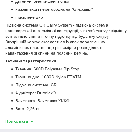
дві нижні бічні кишені з сітки
нижній вхід і перегородка на "блискавці"
підсилене дно
Підвісна система CR Carry System - підвісна система
напівжорсткої анатомічної конструкції, яка забезпечує відмінну
вентиляцію спини і точну підгонку під будь-яку фігуру.
Внутрішній каркас складається із двох паралельних
алюмінієвих пластин, що рівномірно розподіляють
навантаження зі спини на поясний ремінь.
Технічні характеристики:
Тканина: 600D Polyester Rip Stop
Тканина дна: 1680D Nylon FTXTM
Підвісна система: CR
Фурнітура: Duraflex®
Блискавка: Блискавка YKK®
Вага: 2,26 кг
Приховати