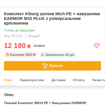
Комплект Kiborg шолом Mich PE + навушники
EARMOR M32 PLUS з універсальним
кріпленням
Готово до відправки
Код: K17111
Роздріб
12 180
₴
15 000 ₴
Економія
2820 ₴
Залишилось
44 дні
Купити
Опис
Характеристики
Доставка
Оплата
Умови п
Опис
Повний Комплект MICH PE + Навушники EARMOR