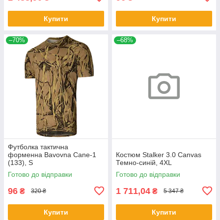
Купити
Купити
–70%
–68%
Футболка тактична
форменна Bavovna Cane-1
Костюм Stalker 3.0 Canvas
(133), S
Темно-синій, 4XL
Готово до відправки
Готово до відправки
96
1 711,04
₴
₴
320 ₴
5 347 ₴
Купити
Купити