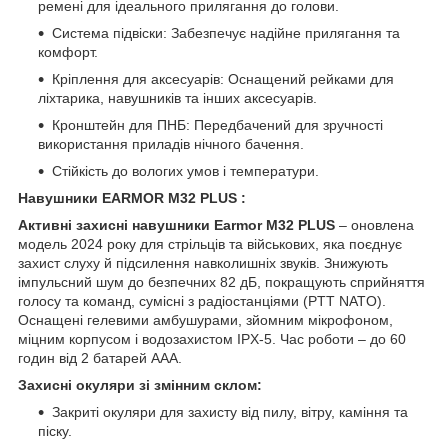
ремені для ідеального прилягання до голови.
Система підвіски: Забезпечує надійне прилягання та
комфорт.
Кріплення для аксесуарів: Оснащений рейками для
ліхтарика, навушників та інших аксесуарів.
Кронштейн для ПНБ: Передбачений для зручності
використання приладів нічного бачення.
Стійкість до вологих умов і температури.
Навушники EARMOR M32 PLUS :
Активні захисні навушники Earmor M32 PLUS
– оновлена
модель 2024 року для стрільців та військових, яка поєднує
захист слуху й підсилення навколишніх звуків. Знижують
імпульсний шум до безпечних 82 дБ, покращують сприйняття
голосу та команд, сумісні з радіостанціями (PTT NATO).
Оснащені гелевими амбушурами, зйомним мікрофоном,
міцним корпусом і водозахистом IPX-5. Час роботи – до 60
годин від 2 батарей AAA.
Захисні окуляри зі змінним склом:
Закриті окуляри для захисту від пилу, вітру, каміння та
піску.