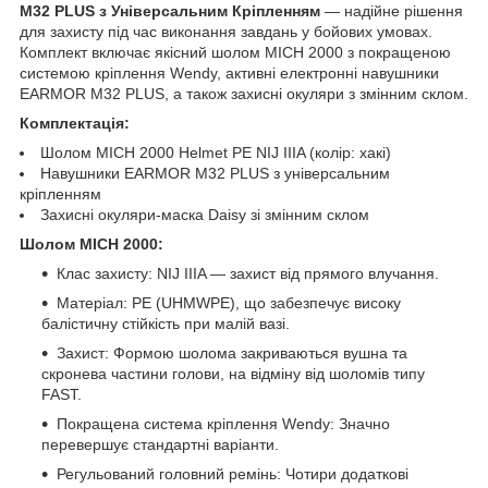
M32 PLUS з Універсальним Кріпленням
— надійне рішення
для захисту під час виконання завдань у бойових умовах.
Комплект включає якісний шолом MICH 2000 з покращеною
системою кріплення Wendy, активні електронні навушники
EARMOR M32 PLUS, а також захисні окуляри з змінним склом.
Комплектація:
Шолом MICH 2000 Helmet PE NIJ IIIA (колір: хакі)
Навушники EARMOR M32 PLUS з універсальним
кріпленням
Захисні окуляри-маска Daisy зі змінним склом
Шолом MICH 2000:
Клас захисту: NIJ IIIA — захист від прямого влучання.
Матеріал: PE (UHMWPE), що забезпечує високу
балістичну стійкість при малій вазі.
Захист: Формою шолома закриваються вушна та
скронева частини голови, на відміну від шоломів типу
FAST.
Покращена система кріплення Wendy: Значно
перевершує стандартні варіанти.
Регульований головний ремінь: Чотири додаткові