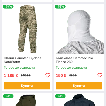
–67%
–61%
Штани Camotec Cyclone
Балаклава Camotec Pro
NordStorm
Fleece 230
Готово до відправки
Готово до відправки
1 185
150
₴
₴
3 592 ₴
385 ₴
Купити
Купити
–61%
–61%