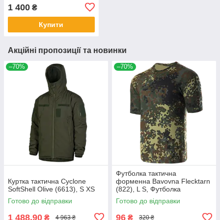
Sordin
1 400
₴
Купити
Акційні пропозиції та новинки
–70%
–70%
Футболка тактична
Куртка тактична Cyclone
форменна Bavovna Flecktarn
SoftShell Olive (6613), S XS
(822), L S, Футболка
Готово до відправки
Готово до відправки
1 488,90
96
₴
₴
4 963 ₴
320 ₴