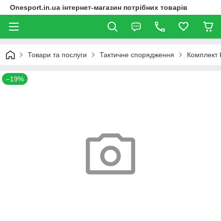
Onesport.in.ua інтернет-магазин потрібних товарів
Товари та послуги
Тактичне спорядження
Комплект 
–19%