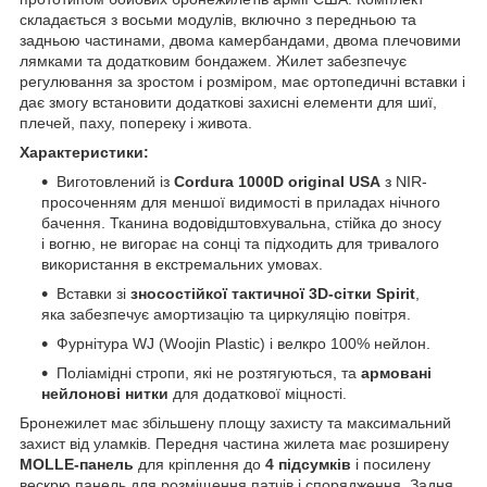
складається з восьми модулів, включно з передньою та
задньою частинами, двома камербандами, двома плечовими
лямками та додатковим бондажем. Жилет забезпечує
регулювання за зростом і розміром, має ортопедичні вставки і
дає змогу встановити додаткові захисні елементи для шиї,
плечей, паху, попереку і живота.
Характеристики:
Виготовлений із
Cordura 1000D original USA
з NIR-
просоченням для меншої видимості в приладах нічного
бачення. Тканина водовідштовхувальна, стійка до зносу
і вогню, не вигорає на сонці та підходить для тривалого
використання в екстремальних умовах.
Вставки зі
зносостійкої тактичної 3D-сітки Spirit
,
яка забезпечує амортизацію та циркуляцію повітря.
Фурнітура WJ (Woojin Plastic) і велкро 100% нейлон.
Поліамідні стропи, які не розтягуються, та
армовані
нейлонові нитки
для додаткової міцності.
Бронежилет має збільшену площу захисту та максимальний
захист від уламків. Передня частина жилета має розширену
MOLLE-панель
для кріплення до
4 підсумків
і посилену
вескрю панель для розміщення патчів і спорядження. Задня