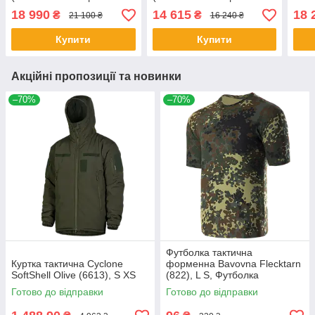
захисту) з балістичним
захисту) + балістичний
Койо
18 990
14 615
18 
₴
₴
21 100 ₴
16 240 ₴
пакетом Militex, 2 клас
пакет Militex, 1 клас
захи
Купити
Купити
Акційні пропозиції та новинки
–70%
–70%
Футболка тактична
Куртка тактична Cyclone
форменна Bavovna Flecktarn
SoftShell Olive (6613), S XS
(822), L S, Футболка
Готово до відправки
Готово до відправки