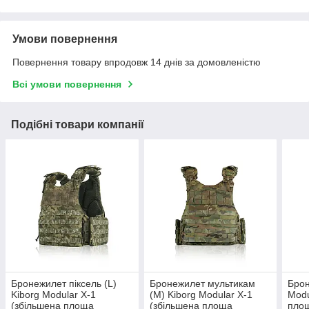
Умови повернення
Повернення товару впродовж 14 днів за домовленістю
Всі умови повернення
Подібні товари компанії
Бронежилет піксель (L)
Бронежилет мультикам
Брон
Kiborg Modular X-1
(M) Kiborg Modular X-1
Modu
(збільшена площа
(збільшена площа
площ