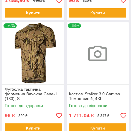
1 488,90
96
₴
₴
4 963 ₴
320 ₴
Купити
Купити
–70%
–68%
Футболка тактична
форменна Bavovna Cane-1
Костюм Stalker 3.0 Canvas
(133), S
Темно-синій, 4XL
Готово до відправки
Готово до відправки
96
1 711,04
₴
₴
320 ₴
5 347 ₴
Купити
Купити