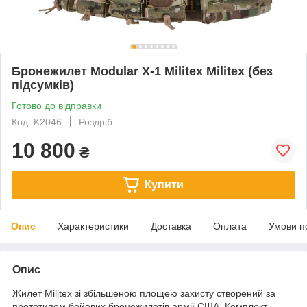
Бронежилет Modular X-1 Militex Militex (без
підсумків)
Готово до відправки
Код: K2046
Роздріб
10 800
₴
Купити
Опис
Характеристики
Доставка
Оплата
Умови п
Опис
Жилет Militex зі збільшеною площею захисту створений за
прототипом бойових бронежилетів армії США. Комплект