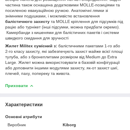
частина також оснащена додатковими MOLLE-позиціями та
посиленою евакуаційною ручкою. Анатомічні лямки зі
знімними подушками, і можливістю встановлення
балістичного захисту
та MOLLE кріплення для підсумків під
рацію або турнікет (інші підсумки, можна придбати окремо).
Камербанди з кишенями для балістичних пакетів і системи
швидкого скидання для зручності
Жилет Militex сумісний з:
балістичними пакетами 1-го або
2-го класу захисту, які забезпечують захист майже всієї площі
тулуба, або з бронеплитами розміром від Medium до Extra
Large. Жилет можна використовувати в базовій конфігурації
або доповнити іншими модулями захисту, як-от захист шиї,
плечей, паху, попереку та живота.
Приховати
Характеристики
Основні атрибути
Виробник
Kiborg