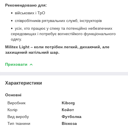
Рекомендовано для:
військових і ТрО
співробітників рятувальних служб, інструкторів
усіх, хто працює у спеку та потенційно небезпечних
середовищах і потребує вогнестійкого функціонального
одягу.
Militex Light – коли потрібен легкий, дихаючий, але
захищений натільний шар.
Приховати
Характеристики
Основні
Виробник
Kiborg
Колір
Койот
Вид виробу
Футболка
Тип тканини
Віскоза