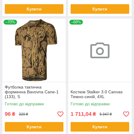
Купити
Купити
–70%
–68%
Футболка тактична
форменна Bavovna Cane-1
Костюм Stalker 3.0 Canvas
(133), S
Темно-синій, 4XL
Готово до відправки
Готово до відправки
96
1 711,04
₴
₴
320 ₴
5 347 ₴
Купити
Купити