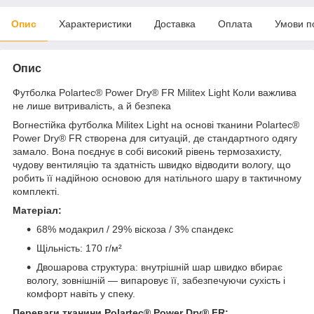
Опис
Характеристики
Доставка
Оплата
Умови п
Опис
Футболка Polartec® Power Dry® FR Militex Light Коли важлива
не лише витривалість, а й безпека
Вогнестійка футболка Militex Light на основі тканини Polartec®
Power Dry® FR створена для ситуацій, де стандартного одягу
замало. Вона поєднує в собі високий рівень термозахисту,
чудову вентиляцію та здатність швидко відводити вологу, що
робить її надійною основою для натільного шару в тактичному
комплекті.
Матеріал:
68% модакрил / 29% віскоза / 3% спандекс
Щільність: 170 г/м²
Двошарова структура: внутрішній шар швидко вбирає
вологу, зовнішній — випаровує її, забезпечуючи сухість і
комфорт навіть у спеку.
Переваги тканини Polartec® Power Dry® FR: