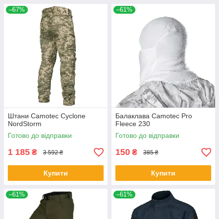
–67%
–61%
Штани Camotec Cyclone
Балаклава Camotec Pro
NordStorm
Fleece 230
Готово до відправки
Готово до відправки
1 185
150
₴
₴
3 592 ₴
385 ₴
Купити
Купити
–61%
–61%