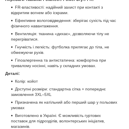
FR-властивості: надійний захист при контакті з
відкритим вогнем або іскрами.
Ефективне вологовідведення: зберігає сухість під час
фізичного навантаження.
Вентиляція: тканина «дихає», дозволяючи тілу не
перегріватися.
Гнучкість і легкість: футболка прилягає до тіла, не
обмежуючи рухів.
Гіпоалергенна та антистатична: комфортна при
тривалому носінні, навіть у складних умовах.
Деталі:
Колір: койот
Доступні розміри: стандартна сітка + попереднє
замовлення 3XL–5XL
Призначена як натільний або перший шар у польових
умовах
Виготовлено в Україні. Є можливість гуртових
поставок для підрозділів, волонтерських ініціатив,
магазинів.