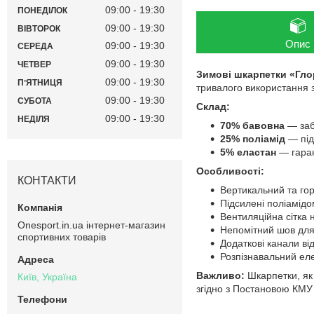
09:00
19:30
ПОНЕДІЛОК
09:00
19:30
ВІВТОРОК
Опис
09:00
19:30
СЕРЕДА
09:00
19:30
ЧЕТВЕР
Зимові шкарпетки «Гло
09:00
19:30
ПʼЯТНИЦЯ
тривалого використання з
09:00
19:30
СУБОТА
Склад:
09:00
19:30
НЕДІЛЯ
70% бавовна
— заб
25% поліамід
— підс
5% еластан
— гаран
Особливості:
КОНТАКТИ
Вертикальний та гор
Підсилені поліамідо
Вентиляційна сітка 
Onesport.in.ua інтернет-магазин
Непомітний шов для 
спортивних товарів
Додаткові канали від
Розпізнавальний еле
Важливо:
Шкарпетки, як
Київ, Україна
згідно з Постановою КМУ 