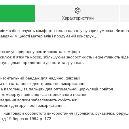
Характеристики
рія»
забезпечують комфорт і тепло навіть у суворих умовах. Виконан
авдяки міцності матеріалів і продуманій конструкції.
езпечує природну вентиляцію та комфорт.
илює п’ятку та носок, збільшуючи зносостійкість і ефективність від
тує щільне прилягання до ноги та зручність.
изонтальний бандаж для надійної фіксації.
м п’ятка та носок для тривалого використання.
на паголенці та пальцях для оптимальної циркуляції повітря.
комфорту навіть під час інтенсивного носіння.
ведення вологи забезпечують сухість ніг.
мент для зручності використання.
 і інші товари особистого використання (турнікети, рукавички, беру
від 19 березня 1994 р. 172.