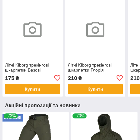
Літні Kiborg трекінгові
Літні Kiborg трекінгові
Літні
шкарпетки Базові
шкарпетки Глорія
шкар
175
210
210
₴
₴
Купити
Купити
Акційні пропозиції та новинки
–73%
–70%