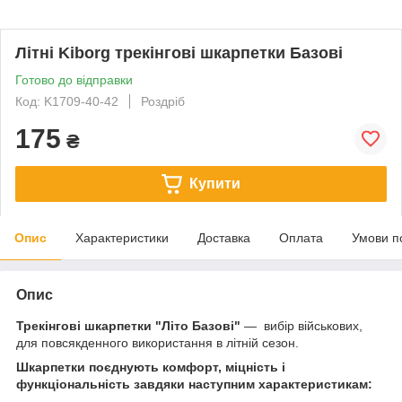
Літні Kiborg трекінгові шкарпетки Базові
Готово до відправки
Код: K1709-40-42
Роздріб
175
₴
Купити
Опис
Характеристики
Доставка
Оплата
Умови п
Опис
Трекінгові шкарпетки "Літо Базові"
— вибір військових,
для повсякденного використання в літній сезон.
Шкарпетки поєднують комфорт, міцність і
функціональність завдяки наступним характеристикам: