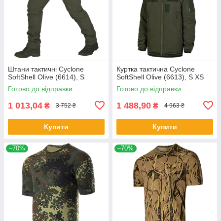
Штани тактичні Cyclone
Куртка тактична Cyclone
SoftShell Olive (6614), S
SoftShell Olive (6613), S XS
Готово до відправки
Готово до відправки
1 013,04
1 488,90
₴
₴
3 752 ₴
4 963 ₴
Купити
Купити
–70%
–70%