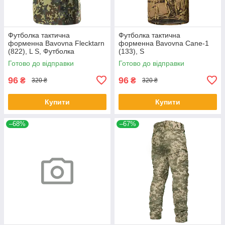
Футболка тактична
Футболка тактична
форменна Bavovna Flecktarn
форменна Bavovna Cane-1
(822), L S, Футболка
(133), S
Готово до відправки
Готово до відправки
96
96
₴
₴
320 ₴
320 ₴
Купити
Купити
–68%
–67%