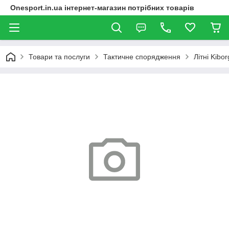
Onesport.in.ua інтернет-магазин потрібних товарів
Товари та послуги
Тактичне спорядження
Літні Kibo