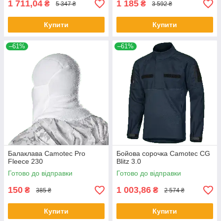
1 711,04
1 185
₴
₴
5 347 ₴
3 592 ₴
Купити
Купити
–61%
–61%
Балаклава Camotec Pro
Бойова сорочка Camotec CG
Fleece 230
Blitz 3.0
Готово до відправки
Готово до відправки
150
1 003,86
₴
₴
385 ₴
2 574 ₴
Купити
Купити