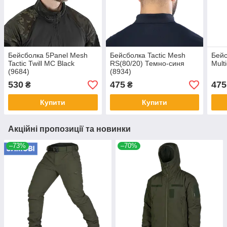
Бейсболка 5Panel Mesh
Бейсболка Tactic Mesh
Бейс
Tactic Twill MC Black
RS(80/20) Темно-синя
Mult
(9684)
(8934)
530
475
475
₴
₴
Купити
Купити
Акційні пропозиції та новинки
–73%
–70%