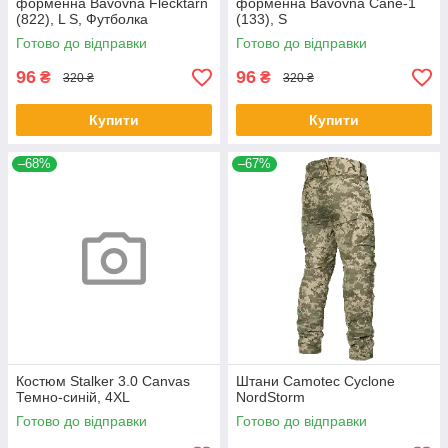
форменна Bavovna Flecktarn
форменна Bavovna Cane-1
(822), L S, Футболка
(133), S
Готово до відправки
Готово до відправки
96
96
₴
₴
320 ₴
320 ₴
Купити
Купити
–68%
–67%
Костюм Stalker 3.0 Canvas
Штани Camotec Cyclone
Темно-синій, 4XL
NordStorm
Готово до відправки
Готово до відправки