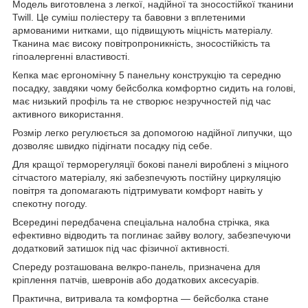
Модель виготовлена з легкої, надійної та зносостійкої тканини
Twill. Це суміш поліестеру та бавовни з вплетеними
армованими нитками, що підвищують міцність матеріалу.
Тканина має високу повітропроникність, зносостійкість та
гіпоалергенні властивості.
Кепка має ергономічну 5 панельну конструкцію та середню
посадку, завдяки чому бейсболка комфортно сидить на голові,
має низький профіль та не створює незручностей під час
активного використання.
Розмір легко регулюється за допомогою надійної липучки, що
дозволяє швидко підігнати посадку під себе.
Для кращої терморегуляції бокові панелі вироблені з міцного
сітчастого матеріалу, які забезпечують постійну циркуляцію
повітря та допомагають підтримувати комфорт навіть у
спекотну погоду.
Всередині передбачена спеціальна налобна стрічка, яка
ефективно відводить та поглинає зайву вологу, забезпечуючи
додатковий затишок під час фізичної активності.
Спереду розташована велкро-панель, призначена для
кріплення патчів, шевронів або додаткових аксесуарів.
Практична, витривала та комфортна — бейсболка стане